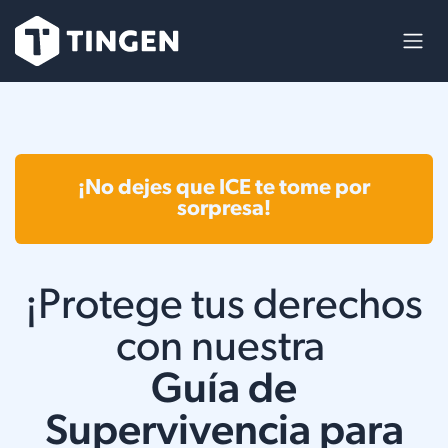
Skip to Content
¡No dejes que ICE te tome por
sorpresa!
¡Protege tus derechos
con nuestra
Guía de
Supervivencia para