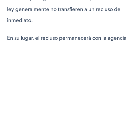
ley generalmente no transfieren a un recluso de
inmediato.
En su lugar, el recluso permanecerá con la agencia
local de aplicación de la ley hasta que informen a
ICE que el recluso será liberado, y luego transfieren
la custodia a ICE.
La ley federal dicta que ICE solo tiene 48 horas
adicionales después de que un recluso
normalmente sería liberado para asumir la custodia
de un recluso de las agencias locales de aplicación
de la ley.