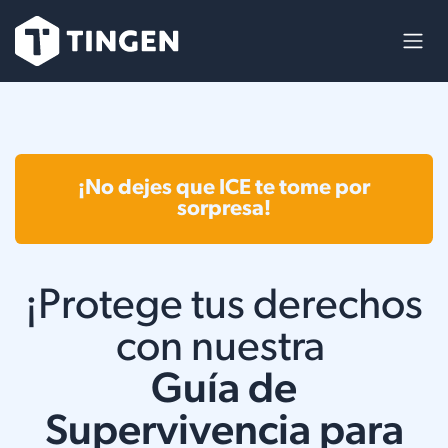
Ir al contenido
¡No dejes que ICE te tome por
sorpresa!
¡Protege tus derechos
con nuestra
Guía de
Supervivencia para